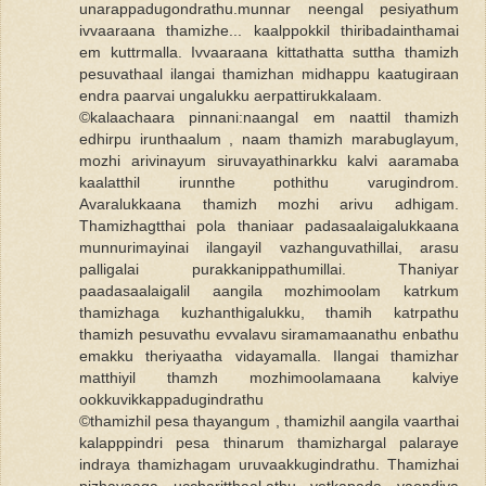
unarappadugondrathu.munnar neengal pesiyathum
ivvaaraana thamizhe... kaalppokkil thiribadainthamai
em kuttrmalla. Ivvaaraana kittathatta suttha thamizh
pesuvathaal ilangai thamizhan midhappu kaatugiraan
endra paarvai ungalukku aerpattirukkalaam.
©kalaachaara pinnani:naangal em naattil thamizh
edhirpu irunthaalum , naam thamizh marabuglayum,
mozhi arivinayum siruvayathinarkku kalvi aaramaba
kaalatthil irunnthe pothithu varugindrom.
Avaralukkaana thamizh mozhi arivu adhigam.
Thamizhagtthai pola thaniaar padasaalaigalukkaana
munnurimayinai ilangayil vazhanguvathillai, arasu
palligalai purakkanippathumillai. Thaniyar
paadasaalaigalil aangila mozhimoolam katrkum
thamizhaga kuzhanthigalukku, thamih katrpathu
thamizh pesuvathu evvalavu siramamaanathu enbathu
emakku theriyaatha vidayamalla. Ilangai thamizhar
matthiyil thamzh mozhimoolamaana kalviye
ookkuvikkappadugindrathu
©thamizhil pesa thayangum , thamizhil aangila vaarthai
kalapppindri pesa thinarum thamizhargal palaraye
indraya thamizhagam uruvaakkugindrathu. Thamizhai