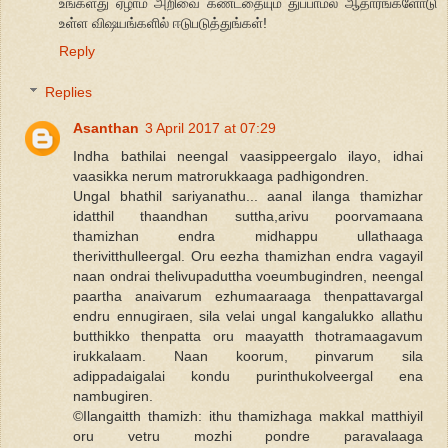
உங்களது ஏழாம் அறிவை கண்டதையும் துப்பாமல் ஆதாரங்களோடு
உள்ள விஷயங்களில் ஈடுபடுத்துங்கள்!
Reply
Replies
Asanthan
3 April 2017 at 07:29
Indha bathilai neengal vaasippeergalo ilayo, idhai
vaasikka nerum matrorukkaaga padhigondren.
Ungal bhathil sariyanathu... aanal ilanga thamizhar
idatthil thaandhan suttha,arivu poorvamaana
thamizhan endra midhappu ullathaaga
therivitthulleergal. Oru eezha thamizhan endra vagayil
naan ondrai thelivupaduttha voeumbugindren, neengal
paartha anaivarum ezhumaaraaga thenpattavargal
endru ennugiraen, sila velai ungal kangalukko allathu
butthikko thenpatta oru maayatth thotramaagavum
irukkalaam. Naan koorum, pinvarum sila
adippadaigalai kondu purinthukolveergal ena
nambugiren.
©Ilangaitth thamizh: ithu thamizhaga makkal matthiyil
oru vetru mozhi pondre paravalaaga