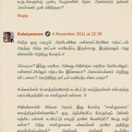
வருடங்களுக்கு முன்பு பிஃகுகளின் ஆடை அலங்காரம் தங்கள்
அகக்கண் முன் விரிந்ததா?
Reply
Kalaiyarasan
4 November 2011 at 22:38
//எந்த ஒரு மதமும் அரசியலிலோ மன்னராட்சியிலோ ஈடுபட்டால்
அதற்கு அந்த நாட்டில் வரவேற்ப்பு இருக்காது. இருந்தாலும் அது
விரைவில் அழித்து போகும்.//
அப்படியா? இந்து மதமோ, அல்லது கிறிஸ்தவ மதமோ அரசியலிலும்,
மன்னராட்சியிலும் ஈடுபடவே இல்லையா? அவையெல்லாம் அழிந்து
விட்டனவா? அவற்றிற்கு நாட்டில் வரவேற்பு கிடையாதா?
//பல்லவர்கள் பௌத்தர்களோடு உடன்பட்டு வாழ்ந்தார்கள் என்பதற்கு
மகாபலிபுரத்தில் பல சான்றுகள் உள்ளன. //
சிறிலங்காவில் சிங்கள அரசும் இது போன்ற "சான்றுகளை"
வைத்திருக்கின்றனவே? ஒரு ஆக்கிரமிப்பு போருக்குப் பின்னர்
எஞ்சிய மக்கள் உடன்பட்டு வாழத் தானே வேண்டும்? வேறு வழி
என்ன? அந்த சான்றுகளை பல்லவர்கள் தானே குறித்து
வைத்திருப்பார்கள்? அவர்கள் தாங்கள் நடத்திய