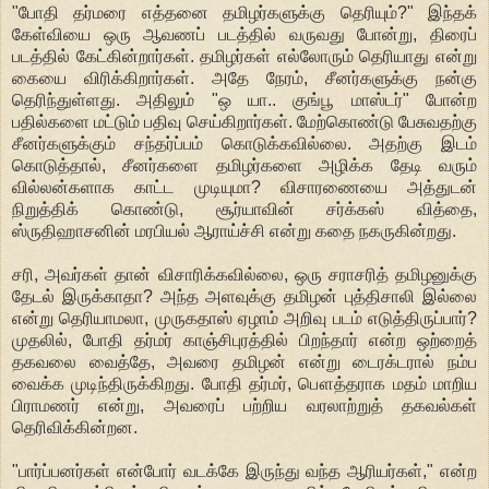
"போதி தர்மரை எத்தனை தமிழர்களுக்கு தெரியும்?" இந்தக்
கேள்வியை ஒரு ஆவணப் படத்தில் வருவது போன்று, திரைப்
படத்தில் கேட்கின்றார்கள். தமிழர்கள் எல்லோரும் தெரியாது என்று
கையை விரிக்கிறார்கள். அதே நேரம், சீனர்களுக்கு நன்கு
தெரிந்துள்ளது. அதிலும் "ஒ யா.. குங்பூ மாஸ்டர்" போன்ற
பதில்களை மட்டும் பதிவு செய்கிறார்கள். மேற்கொண்டு பேசுவதற்கு
சீனர்களுக்கும் சந்தர்ப்பம் கொடுக்கவில்லை. அதற்கு இடம்
கொடுத்தால், சீனர்களை தமிழர்களை அழிக்க தேடி வரும்
வில்லன்களாக காட்ட முடியுமா? விசாரணையை அத்துடன்
நிறுத்திக் கொண்டு, சூர்யாவின் சர்க்கஸ் வித்தை,
ஸ்ருதிஹாசனின் மரபியல் ஆராய்ச்சி என்று கதை நகருகின்றது.
சரி, அவர்கள் தான் விசாரிக்கவில்லை, ஒரு சராசரித் தமிழனுக்கு
தேடல் இருக்காதா? அந்த அளவுக்கு தமிழன் புத்திசாலி இல்லை
என்று தெரியாமலா, முருகதாஸ் ஏழாம் அறிவு படம் எடுத்திருப்பார்?
முதலில், போதி தர்மர் காஞ்சிபுரத்தில் பிறந்தார் என்ற ஒற்றைத்
தகவலை வைத்தே, அவரை தமிழன் என்று டைரக்டரால் நம்ப
வைக்க முடிந்திருக்கிறது. போதி தர்மர், பௌத்தராக மதம் மாறிய
பிராமணர் என்று, அவரைப் பற்றிய வரலாற்றுத் தகவல்கள்
தெரிவிக்கின்றன.
"பார்ப்பனர்கள் என்போர் வடக்கே இருந்து வந்த ஆரியர்கள்," என்ற