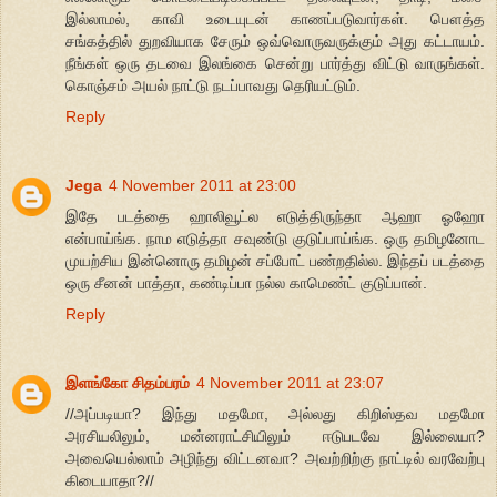
இல்லாமல், காவி உடையுடன் காணப்படுவார்கள். பௌத்த
சங்கத்தில் துறவியாக சேரும் ஒவ்வொருவருக்கும் அது கட்டாயம்.
நீங்கள் ஒரு தடவை இலங்கை சென்று பார்த்து விட்டு வாருங்கள்.
கொஞ்சம் அயல் நாட்டு நடப்பாவது தெரியட்டும்.
Reply
Jega
4 November 2011 at 23:00
இதே படத்தை ஹாலிவூட்ல எடுத்திருந்தா ஆஹா ஓஹோ
என்பாய்ங்க. நாம எடுத்தா சவுண்டு குடுப்பாய்ங்க. ஒரு தமிழனோட
முயற்சிய இன்னொரு தமிழன் சப்போட் பண்றதில்ல. இந்தப் படத்தை
ஒரு சீனன் பாத்தா, கண்டிப்பா நல்ல காமெண்ட் குடுப்பான்.
Reply
இளங்கோ சிதம்பரம்
4 November 2011 at 23:07
//அப்படியா? இந்து மதமோ, அல்லது கிறிஸ்தவ மதமோ
அரசியலிலும், மன்னராட்சியிலும் ஈடுபடவே இல்லையா?
அவையெல்லாம் அழிந்து விட்டனவா? அவற்றிற்கு நாட்டில் வரவேற்பு
கிடையாதா?//