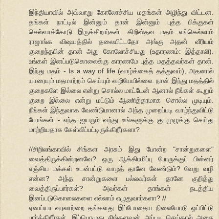
இந்தியாவில் அவ்வாறு கோலோச்சிய மதங்கள் அழிந்து விட்டன.
தங்கள் நாட்டில் இன்னும் தான் இன்னும் புத்த பிக்குகள்
செல்வாக்கோடு இருக்கிறார்கள். கிறிஸ்தவ மதம் எங்கெல்லாம்
ராஜாங்க விஷயத்தில் தலையிட்டதோ அங்கு அதன் வீரியம்
குறைந்தபின் தான் அது கோலோச்சியது (உதாரணம்: இத்தாலி).
உங்கள் இனப்படுகொலைக்கு காரணமே புத்த மதத்தவர்கள் தான்.
இந்து மதம் - Is a way of life (வாழ்க்கைத் தத்துவம்), அதனால்
யாரையும் மதமாற்றம் செய்யும் வழியேயில்லை. நான் இந்து மதத்தில்
குறைகளே இல்லை என்று சொல்ல மாட்டேன் ஆனால் நீங்கள் கூறும்
குறை இல்லை என்று மட்டும் ஆணித்தரமாக சொல்ல முடியும்.
நீங்கள் இந்துவாக வேண்டுமானால் அந்த முறைப்படி வாழ்ந்துவிட்டு
போங்கள் - எந்த ஐயரும் வந்து உங்களுக்கு குடமுழுக்கு செய்து
மாற்றியதாக கேள்விப்பட்டிருக்கிறீர்களா?
//சிறிலங்காவில் சிங்கள அரசும் இது போன்ற "சான்றுகளை"
வைத்திருக்கின்றனவே? ஒரு ஆக்கிரமிப்பு போருக்குப் பின்னர்
எஞ்சிய மக்கள் உடன்பட்டு வாழத் தானே வேண்டும்? வேறு வழி
என்ன? அந்த சான்றுகளை பல்லவர்கள் தானே குறித்து
வைத்திருப்பார்கள்? அவர்கள் தாங்கள் நடத்திய
இனப்படுகொலைகளை எல்லாம் எழுதுவார்களா? //
ஏனய்யா வரலாற்றை தங்களது இப்போதைய நிலையோடு ஒப்பிட்டு
பார்க்கிறீர்கள். இப்பொழுது சிங்களவன் அப்படி செய்தால் அதை