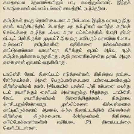
கதைகளை தேவாரங்களிலும் பாடி வைத்துள்ளனர். இந்தக்
கொடுமைகள் எல்லாம் பல்லவர் காலத்தில் நடந்தேறின.
தமிழர்கள் தமது தொன்மையான அறிவியலை இழந்த வரலாறு இது
தான். காஞ்சிபுரத்தில் பௌத்த மத தமிழர்கள் வளர்த்த அறிவுச்
செல்வத்தை அழித்த பல்லவ அரச வம்சம்சத்தில், போதி தர்மர்
எப்படிப் பிறந்திருக்க முடியும்? இது ஒரு மாபெரும் வரலாற்று மோசடி
அல்லவா? தமிழர்களின் எதிரிகளை நல்லவர்களாக
காட்டுவதற்காக வரலாற்றை திரிக்கும் ஏழாம் அறிவு, ஈழத்
தமிழர்களுக்காக உருகுகிறது. ஆடு நனைகிறதென்று ஓநாய் அழுத
கதை தான் ஞாபகம் வருகின்றது.
டாவின்சி கோட் திரைப்படம் எடுத்தவர்கள், கிறிஸ்தவ நாட்டை
சேர்ந்தவர்கள். அதன் பெரும்பான்மையான பார்வையாளர்களும்
கிறிஸ்தவர்கள் தான். இயேசுவின் புதல்வி பற்றி கற்பனை கலந்து
படம் தயாரிக்கும் தைரியம் அவர்களுக்கு இருந்தது. டாவின்சி
கோட் தயாரித்தவர்கள் நினைத்திருந்தால், நிகழ்கால
அரசியளுக்கேற்றவாறு முஸ்லிம்களை வில்லன்களாக
காட்டியிருக்கலாம். ஆனால், அந்த திரைப்படத்தின் வில்லன்கள்
கிறிஸ்தவ திருச்சபையை சேர்ந்தவர்கள். கிறிஸ்தவ
கடும்போக்காளர்களின் எதிர்ப்பை மீறி, திரைப்படத்தை
வெளியிட்டார்கள்.