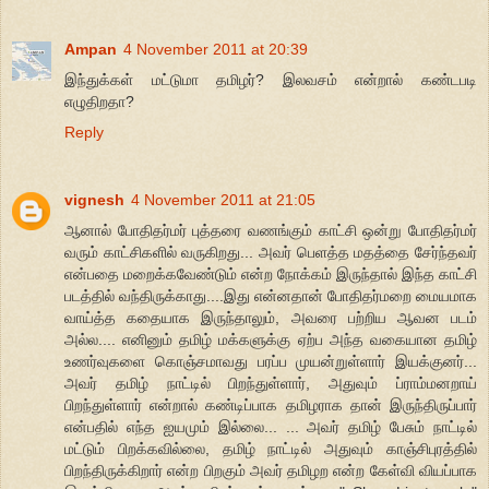
Ampan
4 November 2011 at 20:39
இந்துக்கள் மட்டுமா தமிழர்? இலவசம் என்றால் கண்டபடி
எழுதிறதா?
Reply
vignesh
4 November 2011 at 21:05
ஆனால் போதிதர்மர் புத்தரை வணங்கும் காட்சி ஒன்று போதிதர்மர்
வரும் காட்சிகளில் வருகிறது... அவர் பெளத்த மதத்தை சேர்ந்தவர்
என்பதை மறைக்கவேண்டும் என்ற நோக்கம் இருந்தால் இந்த காட்சி
படத்தில் வந்திருக்காது....இது என்னதான் போதிதர்மறை மையமாக
வாய்த்த கதையாக இருந்தாலும், அவரை பற்றிய ஆவன படம்
அல்ல.... எனினும் தமிழ் மக்களுக்கு ஏற்ப அந்த வகையான தமிழ்
உணர்வுகளை கொஞ்சமாவது பரப்ப முயன்றுள்ளார் இயக்குனர்...
அவர் தமிழ் நாட்டில் பிறந்துள்ளார், அதுவும் ப்ராம்மனறாய்
பிறந்துள்ளார் என்றால் கண்டிப்பாக தமிழராக தான் இருந்திருப்பார்
என்பதில் எந்த ஐயமும் இல்லை... ... அவர் தமிழ் பேசும் நாட்டில்
மட்டும் பிறக்கவில்லை, தமிழ் நாட்டில் அதுவும் காஞ்சிபுரத்தில்
பிறந்திருக்கிறார் என்ற பிறகும் அவர் தமிழற என்ற கேள்வி வியப்பாக