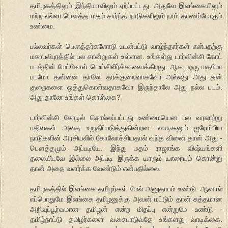
தமிழகத்திலும் இந்தியாவிலும் ஏற்ப்பட்டது. அதுவே இலங்கையிலும்
மற்ற எல்லா பௌத்த மதம் சார்ந்த நாடுகளிலும் நாம் காணப்போகும்
உண்மை.
பல்லவர்கள் பௌத்தர்களோடு உடன்பட்டு வாழ்ந்தார்கள் என்பதற்கு
மகாபலிபுரத்தில் பல சான்றுகள் உள்ளன. உங்கள்து டார்வின்சி கோட்
படத்தின் மேட்கோள் மெய்சிலிர்க்க வைக்கிறது. ஆக, ஒரு மதமோ
படமோ தன்னை தானே தரக்குறைவாகவோ அல்லது அது தன்
குறைகளை ஒத்துகொள்வதாகவோ இருந்தாலே அது நல்ல படம்.
அது தானே உங்கள் கொள்கை?
டார்வின்சி கோடில் சொல்லப்பட்டது உண்மையென பல வரலாற்று
பதிவகள் அதை உறுதிப்படுத்துகின்றன. வாடிகனும் ஐரோப்பிய
நாடுகளின் அரசியலில் கோலோச்சியதால் வந்த வினை தான் அது -
பௌத்தமும் அப்படியே. இந்து மதம் ராஜாங்க விஷ்யங்களி
தலையிடவே இல்லை அப்படி இருக்க யாரும் யாரையும் கொன்று
தான் அதை வளர்க்க வேண்டும் என்பதில்லை.
தமிழகத்தில் இலங்கை தமிழர்கள் மேல் அனுதாபம் உண்டு. ஆனால்
எப்பொதுமே இலங்கை தமிழனுக்கு அவன் மட்டும் தான் சுத்தமான
அறிவுப்பூர்வமான தமிழன் என்ற மிதப்பு என்றுமே உண்டு -
தமிழ்நாட்டு தமிழர்களை வசைபாடுவதே உங்களது வாடிக்கை.