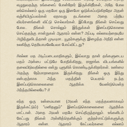
எழுதுவதற்கு உங்களைப் போன்றோர் இருக்கிறீர்கள், அதே போல
எங்கெல்லாம் ஒரு மதமோ ஒரு இனமோ ஒடுக்கப்படுகிறதோ அதன்
எஞ்சியிருப்பவர்கள் ஏதாவது தடங்களை அதை பற்றிய
விமர்சனங்களி விட்டு செல்வார்கள். இப்போது நீங்கள் செய்வது
போல.. நீங்கள் சொல்லும் இந்துக்கள் இனப்படுகொலை
செய்ததற்கு சான்றுகள் ஆதாரம் என்ன? அப்படி எல்லாவற்றையுமே
அழித்துவிடத்தான் முடியுமா.. யூதர்களுக்கு இழைத்த அநீதி என்ன
உலகிற்கு தெரியாமலேயேவா போய்விட்டது?
//எல்லா மத அடிப்படைவாதிகளும், இவ்வாறு தான் தங்களுடைய
மதம் அன்பை மட்டுமே போதிக்கிறது, ராஜாங்க விடயங்களில்
தலையிடுவதில்லை என்று புளுகிக் கொண்டிருக்கிறார்கள். உண்மை
அதற்கு நேர்மாறானதாக இருக்கிறது. நீங்கள் ஒரு இந்து
என்பதற்காக அந்த மதத்தின் பெயரால் நடந்த
இனப்படுகொலைகளை ஆதரிக்க வேண்டுமென்ற
அர்த்தமில்லையே? //
எந்த ஒரு உன்மையான (அவன் எந்த மதத்தவனாகவும்
இருக்கட்டும்) "மனிதனும்" இனப்படுகொலைகளை ஆதரிக்க
மாட்டான். அதை அவன் மதமே செய்திருந்தாலும். உங்களிடம்
கேட்பது நீங்கள் அள்ளித்தெளிக்கும் குற்றச்சாட்டுக்களுக்கு
ஆதாரம் என்ன. ஆதாரம் கேட்பவர்களை எல்லாம்