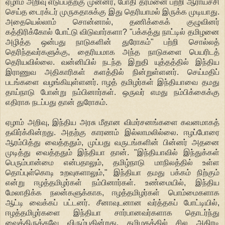
ஏழாம் அறிவு எடுப்பதற்கு முன்னர், போதி தர்மனை பற்றி ஆராய்ச்சி
செய்த டைரக்டர் முருகதாசுக்கு இது தெரியாமல் இருக்க முடியாது.
அதையெல்லாம் சொன்னால், தணிக்கைக் குழுவினர்
கத்திரிக்கோல் போட்டு விடுவார்களா? "பக்கத்து நாட்டில் தமிழனை
அழித்த ஒன்பது நாடுகளின் துரோகம்" பற்றி சொல்லத்
தெரிந்தவர்களுக்கு, தைரியமாக அந்த நாடுகளை பெயரிடத்
தெரியவில்லை. வன்னியில் நடந்த இறுதி யுத்தத்தில் இந்திய
இராணுவ அதிகாரிகள் களத்தில் நின்றுள்ளனர். செய்மதிப்
படங்களை வழங்கியுள்ளனர். ஈழத் தமிழர்கள் இந்தியாவை தமது
தாய்நாடு போன்று நம்பினார்கள். ஒருவர் எமது நம்பிக்கைக்கு
எதிராக நடப்பது தான் துரோகம்.
ஏழாம் அறிவு, இந்திய அரசு மீதான விமர்சனங்களை கவனமாகத்
தவிர்க்கின்றது. அதற்கு காரணம் இல்லாமலில்லை. ஈழப்போரை
ஆரம்பித்து வைத்ததும், முப்பது வருடங்களின் பின்னர் அதனை
முடித்து வைத்ததும் இந்தியா தான். "இந்தியாவில் இந்துக்கள்
பெரும்பான்மை என்பதாலும், தமிழ்நாடு மாநிலத்தில் உள்ள
தொப்புள்கொடி உறவுகளாலும்," இந்தியா தமது பக்கம் நிற்கும்
என்று ஈழத்தமிழர்கள் நம்பினார்கள். உண்மையில், இந்திய
மேலாதிக்க நலன்களுக்காக, ஈழத்தமிழர்கள் பொம்மைகளாக
ஆட்டி வைக்கப் பட்டனர். சீனாவுடனான வர்த்தகப் போட்டியில்,
ஈழத்தமிழர்களை இந்தியா சார்பானவர்களாக தொடர்ந்து
வைத்திருக்கவே விரும்புகின்றது. தமிழகத்தில் சில அதிரடி