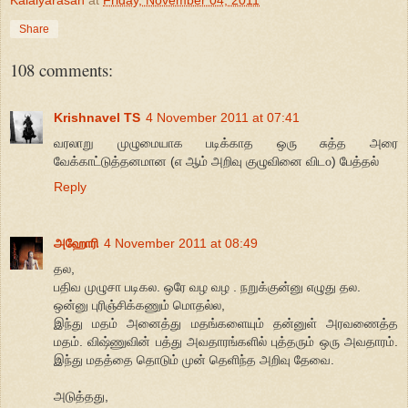
Share
108 comments:
Krishnavel TS
4 November 2011 at 07:41
வரலாறு முழுமையாக படிக்காத ஒரு சுத்த அரை
வேக்காட்டுத்தனமான (௭ ஆம் அறிவு குழுவினை விட௦) பேத்தல்
Reply
அஹோரி
4 November 2011 at 08:49
தல,
பதிவ முழுசா படிகல. ஒரே வழ வழ . நறுக்குன்னு எழுது தல.
ஒன்னு புரிஞ்சிக்கணும் மொதல்ல,
இந்து மதம் அனைத்து மதங்களையும் தன்னுள் அரவணைத்த
மதம். விஷ்ணுவின் பத்து அவதாரங்களில் புத்தரும் ஒரு அவதாரம்.
இந்து மதத்தை தொடும் முன் தெளிந்த அறிவு தேவை.
அடுத்தது,