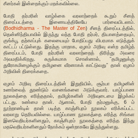
சீனர்கள் இன்றைக்கும் மறக்கவில்லை.
போதி தர்மரின் வாழ்க்கை வரலாற்றைக் கூறும் சீனத்
திரைப்படத்தை இணையத்திலேயே பார்வையிடலாம்.
(
Bodhidharma - The Master of Zen
) சீனத் திரைப்படத்தில்,
தென்னிந்தியாவில் இருந்து வந்த போதி தர்மர், தியானத்தையும்,
குங்க்பூ தற்காப்புக் கலையையும் போதிப்பது விபரமாக எடுத்துக்
காட்டப் பட்டுள்ளது. இதற்கு மாறாக, ஏழாம் அறிவு என்ற தமிழ்த்
திரைப்படம், போதி தர்மரின் வரலாற்றைத் திரித்து அவரை
அவமதிக்கிறது. சுருக்கமாக சொன்னால், "தமிழனுக்கு
துரோகமிழைக்கும் தமிழனை வீரனாகக் காட்டுவது" தான் ஏழாம்
அறிவின் திரைக்கதை.
ஏழாம் அறிவு திரைப்படத்தின் இறுதியில், சூர்யா தமிழனின்
உணர்வைத் தூண்டும் வசனங்களை அடுக்குவார். யாழ்ப்பாண
நூலகத்தை எரித்ததால், தமிழர்களின் அறிவுடைமை இழக்கப்
பட்டது. உண்மை தான். ஆனால், போதி தர்மனுக்கு, 6 ம்
நூற்றாண்டில் தான் படித்த காஞ்சிபுரம் நூலகம் எரிக்கப்பட்ட
வரலாறு தெரியவில்லை. யாழ்ப்பாண நூலகத்தை எரித்த சிங்கள
இனவெறியர்களினதும், காஞ்சிபுரம் நூலகத்தை எரித்த இந்து
மதவெறியர்களினதும் நோக்கம் ஒன்றாகவே இருந்துள்ளது.