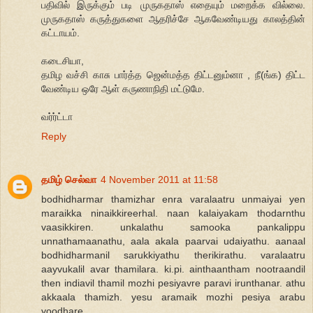
பதிவில் இருக்கும் படி முருகதாஸ் எதையும் மறைக்க வில்லை.
முருகதாஸ் கருத்துகளை ஆதரிச்சே ஆகவேண்டியது காலத்தின்
கட்டாயம்.
கடைசியா,
தமிழ வச்சி காசு பார்த்த ஜென்மத்த திட்டனும்னா , நீ(ங்க) திட்ட
வேண்டிய ஒரே ஆள் கருணாநிதி மட்டுமே.
வர்ர்ட்டா
Reply
தமிழ் செல்வா
4 November 2011 at 11:58
bodhidharmar thamizhar enra varalaatru unmaiyai yen
maraikka ninaikkireerhal. naan kalaiyakam thodarnthu
vaasikkiren. unkalathu samooka pankalippu
unnathamaanathu, aala akala paarvai udaiyathu. aanaal
bodhidharmanil sarukkiyathu therikirathu. varalaatru
aayvukalil avar thamilara. ki.pi. ainthaantham nootraandil
then indiavil thamil mozhi pesiyavre paravi irunthanar. athu
akkaala thamizh. yesu aramaik mozhi pesiya arabu
yoodhare,