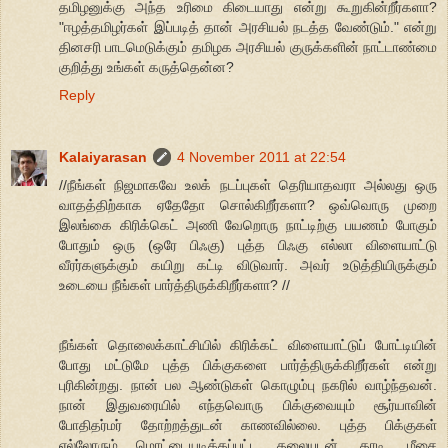
தமிழனுக்கு அந்த உரிமை கிடையாது என்று கூறுகின்றீர்களா?
"ஈழத்தமிழர்கள் இப்படித் தான் அரசியல் நடத்த வேண்டும்." என்று
தினசரி பாடமெடுக்கும் தமிழக அரசியல் குருக்களின் நாட்டாண்மை
குறித்து உங்கள் கருத்தென்ன?
Reply
Kalaiyarasan
4 November 2011 at 22:54
//நீங்கள் நிஜமாகவே உலக் நடப்புகள் தெரியாதவரா அல்லது ஒரு
வாதத்திற்காக ஏதேதோ சொல்கிறீர்களா? ஒவ்வொரு முறை
இலங்கை கிரிக்கெட் அணி வேறொரு நாட்டிற்கு பயணம் போகும்
போதும் ஒரு (ஒரே பிஃகு) புத்த பிஃகு எல்லா விளையாட்டு
வீரர்களுக்கும் கயிறு கட்டி விடுவார். அவர் உடுத்தியிருக்கும்
உடையை நீங்கள் பார்த்திருக்கிறீர்களா? //
நீங்கள் தொலைக்காட்சியில் கிரிக்கட் விளையாட்டுப் போட்டியின்
போது மட்டுமே புத்த பிக்குகளை பார்த்திருக்கிறீர்கள் என்று
புரிகின்றது. நான் பல ஆண்டுகள் கொழும்பு நகரில் வாழ்ந்தவன்.
நான் இதுவரையில் எந்தவொரு பிக்குவையும் சூர்யாவின்
போதிதர்மர் தோற்றத்துடன் காணவில்லை. புத்த பிக்குகள்
எல்லோரும் மொட்டையடிக்கப்பட்ட தலையுடன், தாடி, மீசை