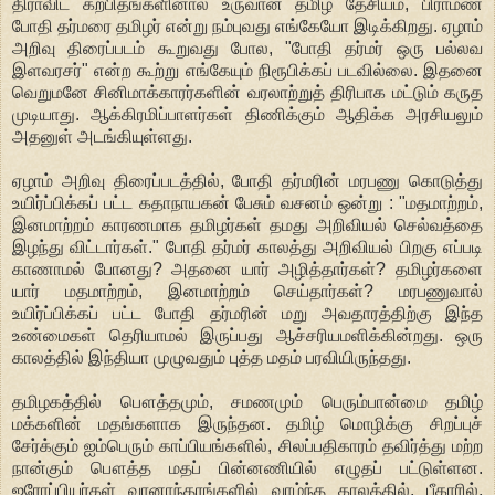
திராவிட கற்பிதங்களினால் உருவான தமிழ் தேசியம், பிராமண
போதி தர்மரை தமிழர் என்று நம்புவது எங்கேயோ இடிக்கிறது. ஏழாம்
அறிவு திரைப்படம் கூறுவது போல, "போதி தர்மர் ஒரு பல்லவ
இளவரசர்" என்ற கூற்று எங்கேயும் நிரூபிக்கப் படவில்லை. இதனை
வெறுமனே சினிமாக்காரர்களின் வரலாற்றுத் திரிபாக மட்டும் கருத
முடியாது. ஆக்கிரமிப்பாளர்கள் திணிக்கும் ஆதிக்க அரசியலும்
அதனுள் அடங்கியுள்ளது.
ஏழாம் அறிவு திரைப்படத்தில், போதி தர்மரின் மரபணு கொடுத்து
உயிர்ப்பிக்கப் பட்ட கதாநாயகன் பேசும் வசனம் ஒன்று : "மதமாற்றம்,
இனமாற்றம் காரணமாக தமிழர்கள் தமது அறிவியல் செல்வத்தை
இழந்து விட்டார்கள்." போதி தர்மர் காலத்து அறிவியல் பிறகு எப்படி
காணாமல் போனது? அதனை யார் அழித்தார்கள்? தமிழர்களை
யார் மதமாற்றம், இனமாற்றம் செய்தார்கள்? மரபணுவால்
உயிர்ப்பிக்கப் பட்ட போதி தர்மரின் மறு அவதாரத்திற்கு இந்த
உண்மைகள் தெரியாமல் இருப்பது ஆச்சரியமளிக்கின்றது. ஒரு
காலத்தில் இந்தியா முழுவதும் புத்த மதம் பரவியிருந்தது.
தமிழகத்தில் பௌத்தமும், சமணமும் பெரும்பான்மை தமிழ்
மக்களின் மதங்களாக இருந்தன. தமிழ் மொழிக்கு சிறப்புச்
சேர்க்கும் ஐம்பெரும் காப்பியங்களில், சிலப்பதிகாரம் தவிர்த்து மற்ற
நான்கும் பௌத்த மதப் பின்னணியில் எழுதப் பட்டுள்ளன.
ஐரோப்பியர்கள் வானாந்தரங்களில் வாழ்ந்த காலத்தில், பீகாரில்,