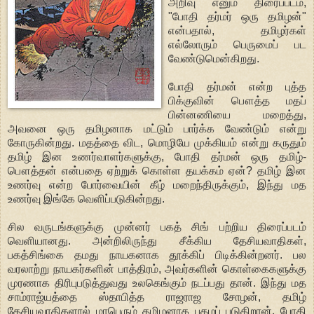
அறிவு எனும் திரைப்படம்,
"போதி தர்மர் ஒரு தமிழன்"
என்பதால், தமிழர்கள்
எல்லோரும் பெருமைப் பட
வேண்டுமென்கிறது.
போதி தர்மன் என்ற புத்த
பிக்குவின் பௌத்த மதப்
பின்னணியை மறைத்து,
அவனை ஒரு தமிழனாக மட்டும் பார்க்க வேண்டும் என்று
கோருகின்றது. மதத்தை விட, மொழியே முக்கியம் என்று கருதும்
தமிழ் இன உணர்வாளர்களுக்கு, போதி தர்மன் ஒரு தமிழ்-
பௌத்தன் என்பதை ஏற்றுக் கொள்ள தயக்கம் ஏன்? தமிழ் இன
உணர்வு என்ற போர்வையின் கீழ் மறைந்திருக்கும், இந்து மத
உணர்வு இங்கே வெளிப்படுகின்றது.
சில வருடங்களுக்கு முன்னர் பகத் சிங் பற்றிய திரைப்படம்
வெளியானது. அன்றிலிருந்து சீக்கிய தேசியவாதிகள்,
பகத்சிங்கை தமது நாயகனாக தூக்கிப் பிடிக்கின்றனர். பல
வரலாற்று நாயகர்களின் பாத்திரம், அவர்களின் கொள்கைகளுக்கு
முரணாக திரிபுபடுத்துவது உலகெங்கும் நடப்பது தான். இந்து மத
சாம்ராஜ்யத்தை ஸ்தாபித்த ராஜராஜ சோழன், தமிழ்
தேசியவாதிகளால் மாபெரும் தமிழனாக புகழப் படுகிறான். போதி