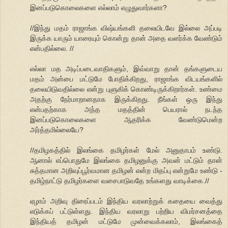
இனப்படுகொலைகளை எல்லாம் எழுதுவார்களா?
//இந்து மதம் ராஜாங்க விஷ்யங்களி தலையிடவே இல்லை அப்படி
இருக்க யாரும் யாரையும் கொன்று தான் அதை வளர்க்க வேண்டும்
என்பதில்லை. //
எல்லா மத அடிப்படைவாதிகளும், இவ்வாறு தான் தங்களுடைய
மதம் அன்பை மட்டுமே போதிக்கிறது, ராஜாங்க விடயங்களில்
தலையிடுவதில்லை என்று புளுகிக் கொண்டிருக்கிறார்கள். உண்மை
அதற்கு நேர்மாறானதாக இருக்கிறது. நீங்கள் ஒரு இந்து
என்பதற்காக அந்த மதத்தின் பெயரால் நடந்த
இனப்படுகொலைகளை ஆதரிக்க வேண்டுமென்ற
அர்த்தமில்லையே?
//தமிழகத்தில் இலங்கை தமிழர்கள் மேல் அனுதாபம் உண்டு.
ஆனால் எப்பொதுமே இலங்கை தமிழனுக்கு அவன் மட்டும் தான்
சுத்தமான அறிவுப்பூர்வமான தமிழன் என்ற மிதப்பு என்றுமே உண்டு -
தமிழ்நாட்டு தமிழர்களை வசைபாடுவதே உங்களது வாடிக்கை.//
ஏழாம் அறிவு திரைப்படம் இந்திய வரலாற்றுக் கதையை வைத்து
எடுக்கப் பட்டுள்ளது. இந்திய வரலாறு பற்றிய விமர்சனத்தை
இந்தியத் தமிழன் மட்டுமே முன்வைக்கலாம், இலங்கைத்