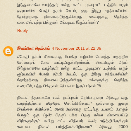
இந்துவாகவே வாழ்ந்தார் என்று காட்ட முடியுமா? படத்தில் வரும்
சூர்யாவின் போதி தர்மர் வேடம், ஒரு இந்து சந்நியாசியின்
தோற்றத்தை நினைவுபடுத்துகின்றது. உங்களுக்கு தெரிந்த
வரையில், புத்த பிக்குகள் அப்படியா இருப்பார்கள்?
Reply
இளங்கோ சிதம்பரம்
4 November 2011 at 22:36
//போதி தர்மர் சீனாவுக்கு போகிற வழியில் பௌத்த மதத்தில்
சேர்வதைப் போல காட்டியிருக்கிறார்கள். சீனாவிலும் அவர்
இந்துவாகவே வாழ்ந்தார் என்று காட்ட முடியுமா? படத்தில் வரும்
சூர்யாவின் போதி தர்மர் வேடம், ஒரு இந்து சந்நியாசியின்
தோற்றத்தை நினைவுபடுத்துகின்றது. உங்களுக்கு தெரிந்த
வரையில், புத்த பிக்குகள் அப்படியா இருப்பார்கள்?//
நீங்கள் நிஜமாகவே உலக் நடப்புகள் தெரியாதவரா அல்லது ஒரு
வாதத்திற்காக ஏதேதோ சொல்கிறீர்களா? ஒவ்வொரு முறை
இலங்கை கிரிக்கெட் அணி வேறொரு நாட்டிற்கு பயணம் போகும்
போதும் ஒரு (ஒரே பிஃகு) புத்த பிஃகு எல்லா விளையாட்டு
வீரர்களுக்கும் கயிறு கட்டி விடுவார். அவர் உடுத்தியிருக்கும்
உடையை நீங்கள் பார்த்திருக்கிறீர்களா? அல்லது 2000