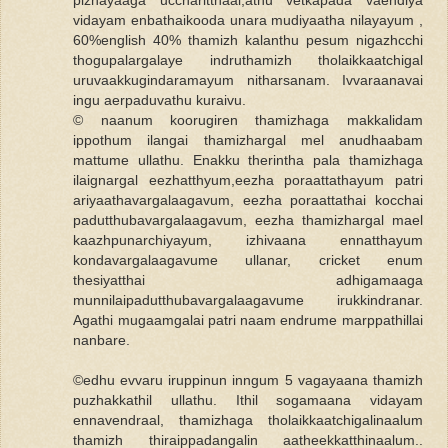
pizhayaaga uccharitthaal,athu vetkapada vaendiya
vidayam enbathaikooda unara mudiyaatha nilayayum ,
60%english 40% thamizh kalanthu pesum nigazhcchi
thogupalargalaye indruthamizh tholaikkaatchigal
uruvaakkugindaramayum nitharsanam. Ivvaraanavai
ingu aerpaduvathu kuraivu.
© naanum koorugiren thamizhaga makkalidam
ippothum ilangai thamizhargal mel anudhaabam
mattume ullathu. Enakku therintha pala thamizhaga
ilaignargal eezhatthyum,eezha poraattathayum patri
ariyaathavargalaagavum, eezha poraattathai kocchai
padutthubavargalaagavum, eezha thamizhargal mael
kaazhpunarchiyayum, izhivaana ennatthayum
kondavargalaagavume ullanar, cricket enum
thesiyatthai adhigamaaga
munnilaipadutthubavargalaagavume irukkindranar.
Agathi mugaamgalai patri naam endrume marppathillai
nanbare.
©edhu evvaru iruppinun inngum 5 vagayaana thamizh
puzhakkathil ullathu. Ithil sogamaana vidayam
ennavendraal, thamizhaga tholaikkaatchigalinaalum
thamizh thiraippadangalin aatheekkatthinaalum..