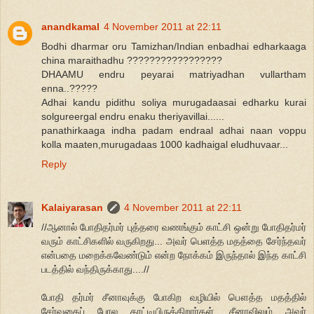
anandkamal
4 November 2011 at 22:11
Bodhi dharmar oru Tamizhan/Indian enbadhai edharkaaga
china maraithadhu ?????????????????
DHAAMU endru peyarai matriyadhan vullartham
enna..?????
Adhai kandu pidithu soliya murugadaasai edharku kurai
solgureergal endru enaku theriyavillai......
panathirkaaga indha padam endraal adhai naan voppu
kolla maaten,murugadaas 1000 kadhaigal eludhuvaar...
Reply
Kalaiyarasan
4 November 2011 at 22:11
//ஆனால் போதிதர்மர் புத்தரை வணங்கும் காட்சி ஒன்று போதிதர்மர்
வரும் காட்சிகளில் வருகிறது... அவர் பெளத்த மதத்தை சேர்ந்தவர்
என்பதை மறைக்கவேண்டும் என்ற நோக்கம் இருந்தால் இந்த காட்சி
படத்தில் வந்திருக்காது....//
போதி தர்மர் சீனாவுக்கு போகிற வழியில் பௌத்த மதத்தில்
சேர்வதைப் போல காட்டியிருக்கிறார்கள். சீனாவிலும் அவர்