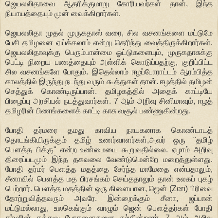
ஜெயலலிதாவை ஆதரிக்குமாறு கோரியவர்கள் தான், இந்த
நியாயத்தையும் முன் வைக்கிறார்கள்.
ஜெயலலிதா முதல் முருகதாஸ் வரை, சில வசனங்களை மட்டுமே
பேசி தமிழனை ஏய்க்கலாம் என்று தெரிந்து வைத்திருக்கிறார்கள்.
ஜெயலலிதாவுக்கு பெரும்பான்மை ஓட்டுகளையும், முருகதாசுக்கு
பெட்டி நிறைய பணத்தையும் அள்ளிக் கொடுப்பதற்கு, குறிப்பிட்ட
சில வசனங்களே போதும். இதெல்லாம் ஈழப்போராட்டம் ஆரம்பித்த
காலத்தில் இருந்து நடந்து வரும் கூத்துகள் தான். ஈழத்தில் தமிழன்
செத்துக் கொண்டிருப்பான். தமிழகத்தில் அதைக் காட்டியே
பிழைப்பு அரசியல் நடத்துவார்கள். 7 ஆம் அறிவு சினிமாவும், ஈழத்
தமிழரின் பிணங்களைக் காட்டி காசு வசூல் பண்ணுகின்றது.
போதி தர்மரை தமது காவிய நாயகனாக கொண்டாடத்
தொடங்கியிருக்கும் தமிழ் உணர்வாளர்கள்,அவர் ஒரு "தமிழ்
பௌத்த பிக்கு" என்ற உண்மையை கூறுவதில்லை. ஏழாம் அறிவு
திரைப்படமும் இந்த தகவலை வேண்டுமென்றே மறைத்துள்ளது.
போதி தர்மர் பௌத்த மதத்தை சேர்ந்த மாமேதை என்பதாலும்,
சீனாவில் பௌத்த மத பிரசங்கம் செய்ததாலும் தான் உலகப் புகழ்
பெற்றார். பௌத்த மதத்தின் ஒரு கிளையான, ஜென் (Zen) பிரிவை
தோற்றுவித்தவரும் அவரே. இன்றைக்கும் சீனா, ஜப்பான்
மட்டுமல்லாது, உலகெங்கும் வாழும் ஜென் பௌத்தர்கள் போதி
தர்மரின் தத்துவ போதனைகளை கற்கின்றனர். 7 ஆம் அறிவு