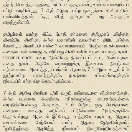
தர்மர், பௌத்த மதத்தை பரப்பிய மதகுரு என்ற உண்மை மறைக்கப்
பட்டு வருகின்றது. 7 ஆம் அறிவு என்ற ஜனரஞ்சக சினிமாவின்
புண்ணியத்தால், "ஒரு வீரத் தமிழனாக" மறு அவதாரம்
எடுத்துள்ளார்.
தமிழர்கள் மறந்து விட்ட போதி தர்மனை அறிமுகப் படுத்தக்
கிளம்பிய சினிமா, அந்த மகானின் வரலாற்றை திரிபு படுத்த
வேண்டிய அவசியம் என்ன? வரலாற்றையும், நிகழ்கால கற்பனைக்
கதையையும் கலந்து தயாரிப்பது சினிமாவில் வழமையானது தான்.
Davinci code என்ற ஆங்கிலத் திரைப்படம் கூட, அவ்வாறான
கதை தான். அதிலே, வரலாற்றுக்கு இசைவாக நிகழ்கால
கற்பனையை அமைத்திருப்பார்கள். ஆனால், 7 ம் அறிவு கூறும் 6 ம்
நூற்றாண்டு வரலாற்றுக்கும், நிகழ்கால சம்பவங்களுக்கும்
இடையில் எந்த வித தொடர்புமில்லை.
7 ஆம் ஆறிவு சினிமா பற்றி வரும் கடுமையான விமர்சனங்கள்,
அந்த படத்தை ஆதரித்த ரசிகர்களுக்கு தர்மசங்கடத்தை
ஏற்படுத்தியுள்ளது. அதாவது, 7 ம் அறிவு, ஒரு அபத்தமான
கதையை வைத்து எடுக்கப் பட்டுள்ளமை அவர்களுக்கே
தெரிகின்றது. அதனால் இப்போது, படத்திலே வரும் ஈழ ஆதரவு
வசனங்களை மேற்கோள் காட்டி ஆதரவு தேடுகின்றனர்.
"தமிழீழத்தை ஆதரித்து தீர்மானம் நிறைவேற்றியதற்காக"