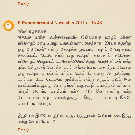
Reply
R.Puratchimani
4 November 2011 at 15:48
நல்லா எழுதிரிங்க
//இயேசு பிறந்த பெத்தலஹெமில், இன்றைக்கு வாழும் மக்கள்
எல்லோரும் அரபு மொழி பேசுகின்றனர். அதற்காக "இயேசு கிறிஸ்து
ஒரு அரேபியன்" என்று அழைக்க முடியுமா? ஏழாம் அறிவு எனும்
திரைப்படம், "போதி தர்மர் ஒரு தமிழன்" என்பதால், தமிழர்கள்
எல்லோரும் பெருமைப் பட வேண்டுமென்கிறது. போதி தர்மன் என்ற
புத்த பிக்குவின் பௌத்த மதப் பின்னணியை மறைத்து, அவனை
ஒரு தமிழனாக மட்டும் பார்க்க வேண்டும் என்று கோருகின்றது.
மதத்தை விட, மொழியே முக்கியம் என்று கருதும் தமிழ் இன
உணர்வாளர்களுக்கு, போதி தர்மன் ஒரு தமிழ்- பௌத்தன் என்பதை
ஏற்றுக் கொள்ள தயக்கம் ஏன்? தமிழ் இன உணர்வு என்ற
போர்வையின் கீழ் மறைந்திருக்கும், இந்து மத உணர்வு இங்கே
வெளிப்படுகின்றது//
இதுபோல் இனிமேல் ஹிட்லர் ஒரு கிருத்துவன், பெரியார் ஒரு இந்து
என்று சொல்வீர்களா?
Reply