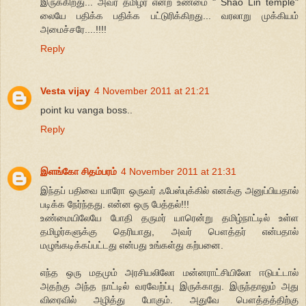
இருக்கிறது... அவர் தமிழர் என்ற உண்மை " Shao Lin temple"
லையே பதிக்க பதிக்க பட்டுரிக்கிறது... வரலாறு முக்கியம்
அமைச்சரே....!!!!
Reply
Vesta vijay
4 November 2011 at 21:21
point ku vanga boss..
Reply
இளங்கோ சிதம்பரம்
4 November 2011 at 21:31
இந்தப் பதிவை யாரோ ஒருவர் ஃபேஸ்புக்கில் எனக்கு அனுப்பியதால்
படிக்க நேர்ந்தது. என்ன ஒரு பேத்தல்!!!
உண்மையிலேயே போதி தருமர் யாரென்று தமிழ்நாட்டில் உள்ள
தமிழர்களுக்கு தெரியாது, அவர் பௌத்தர் என்பதால்
மழுங்கடிக்கப்பட்டது என்பது உங்கள்து கற்பனை.
எந்த ஒரு மதமும் அரசியலிலோ மன்னராட்சியிலோ ஈடுபட்டால்
அதற்கு அந்த நாட்டில் வரவேற்ப்பு இருக்காது. இருந்தாலும் அது
விரைவில் அழித்து போகும். அதுவே பௌத்தத்திற்கு