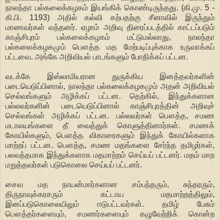
நாலந்தா பல்கலைக்கழகம் இயங்கிக் கொண்டிருந்தது. (கி.மு. 5 -
கி.பி. 1193) அதில் கல்வி கற்பதற்கு சீனாவில் இருந்தும்
மாணவர்கள் வந்தனர். ஏழாம் அறிவு திரைப்படத்தில் காட்டப்படும்
காஞ்சிபுரம் பல்கலைக்கழகம் மட்டுமல்லாது, நாலந்தா
பல்கலைக்கழகமும் பௌத்த மத மேற்படிப்புக்காக உருவாக்கப்
பட்டவை. அங்கே அறிவியல் பாடங்களும் போதிக்கப் பட்டன.
வடக்கே இஸ்லாமியரான துருக்கிய இனத்தவர்களின்
படையெடுப்பினால், நாலந்தா பல்கலைக்கழகமும் அதன் அறிவியல்
செல்வங்களும் அழிக்கப் பட்டன. தெற்கில், இந்துக்களான
பல்லவர்களின் படையெடுப்பினால் காஞ்சிபுரத்தின் அறிவுச்
செல்வங்கள் அழிக்கப் பட்டன. பல்லவர்கள் பௌத்த, சமண
மடாலயங்களை தீ வைத்துக் கொளுத்தினார்கள். சமணக்
கோயில்களும், பௌத்த விகாரைகளும் இந்துக் கோயில்களாக
மாற்றப் பட்டன. பௌத்த, சமண மதங்களை சேர்ந்த தமிழர்கள்,
பலவந்தமாக இந்துக்களாக மதமாற்றம் செய்யப் பட்டனர். மதம் மாற
மறுத்தவர்கள் படுகொலை செய்யப் பட்டனர்.
சைவ மத நாயன்மார்களான சம்பந்தரும், சுந்தரரும்,
திருநாவுக்கரசரும் கட்டாய மதமாற்றத்திலும்,
இனப்படுகொலையிலும் ஈடுபட்டவர்கள். தமிழ் பேசும்
பௌத்தர்களையும், சமணர்களையும் கழுவேற்றிக் கொன்ற