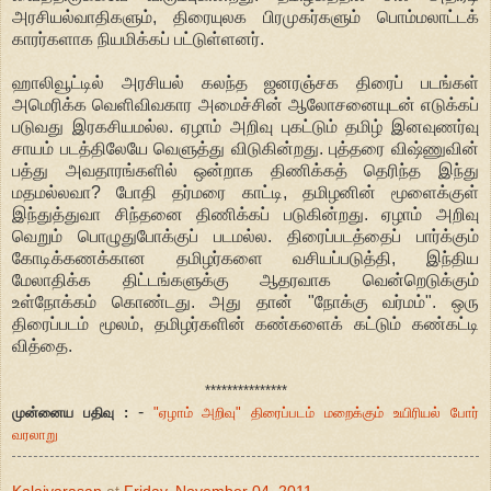
அரசியல்வாதிகளும், திரையுலக பிரமுகர்களும் பொம்மலாட்டக்
காரர்களாக நியமிக்கப் பட்டுள்ளனர்.
ஹாலிவூட்டில் அரசியல் கலந்த ஜனரஞ்சக திரைப் படங்கள்
அமெரிக்க வெளிவிவகார அமைச்சின் ஆலோசனையுடன் எடுக்கப்
படுவது இரகசியமல்ல. ஏழாம் அறிவு புகட்டும் தமிழ் இனவுணர்வு
சாயம் படத்திலேயே வெளுத்து விடுகின்றது. புத்தரை விஷ்ணுவின்
பத்து அவதாரங்களில் ஒன்றாக திணிக்கத் தெரிந்த இந்து
மதமல்லவா? போதி தர்மரை காட்டி, தமிழனின் மூளைக்குள்
இந்துத்துவா சிந்தனை திணிக்கப் படுகின்றது. ஏழாம் அறிவு
வெறும் பொழுதுபோக்குப் படமல்ல. திரைப்படத்தைப் பார்க்கும்
கோடிக்கணக்கான தமிழர்களை வசியப்படுத்தி, இந்திய
மேலாதிக்க திட்டங்களுக்கு ஆதரவாக வென்றெடுக்கும்
உள்நோக்கம் கொண்டது. அது தான் "நோக்கு வர்மம்". ஒரு
திரைப்படம் மூலம், தமிழர்களின் கண்களைக் கட்டும் கண்கட்டி
வித்தை.
***************
-
முன்னைய பதிவு :
"ஏழாம் அறிவு" திரைப்படம் மறைக்கும் உயிரியல் போர்
வரலாறு
Kalaiyarasan
at
Friday, November 04, 2011