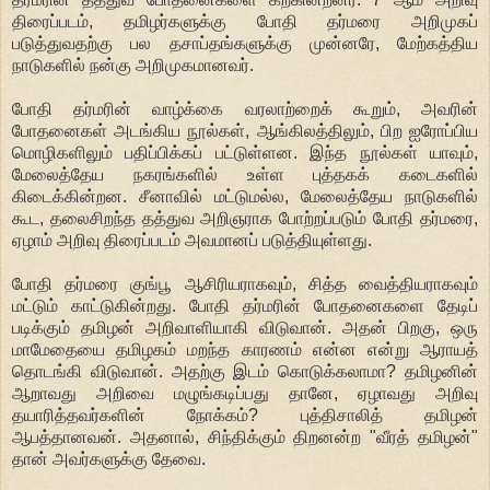
திரைப்படம், தமிழர்களுக்கு போதி தர்மரை அறிமுகப்
படுத்துவதற்கு பல தசாப்தங்களுக்கு முன்னரே, மேற்கத்திய
நாடுகளில் நன்கு அறிமுகமானவர்.
போதி தர்மரின் வாழ்க்கை வரலாற்றைக் கூறும், அவரின்
போதனைகள் அடங்கிய நூல்கள், ஆங்கிலத்திலும், பிற ஐரோப்பிய
மொழிகளிலும் பதிப்பிக்கப் பட்டுள்ளன. இந்த நூல்கள் யாவும்,
மேலைத்தேய நகரங்களில் உள்ள புத்தகக் கடைகளில்
கிடைக்கின்றன. சீனாவில் மட்டுமல்ல, மேலைத்தேய நாடுகளில்
கூட, தலைசிறந்த தத்துவ அறிஞராக போற்றப்படும் போதி தர்மரை,
ஏழாம் அறிவு திரைப்படம் அவமானப் படுத்தியுள்ளது.
போதி தர்மரை குங்பூ ஆசிரியராகவும், சித்த வைத்தியராகவும்
மட்டும் காட்டுகின்றது. போதி தர்மரின் போதனைகளை தேடிப்
படிக்கும் தமிழன் அறிவாளியாகி விடுவான். அதன் பிறகு, ஒரு
மாமேதையை தமிழகம் மறந்த காரணம் என்ன என்று ஆராயத்
தொடங்கி விடுவான். அதற்கு இடம் கொடுக்கலாமா? தமிழனின்
ஆறாவது அறிவை மழுங்கடிப்பது தானே, ஏழாவது அறிவு
தயாரித்தவர்களின் நோக்கம்? புத்திசாலித் தமிழன்
ஆபத்தானவன். அதனால், சிந்திக்கும் திறனன்ற "வீரத் தமிழன்"
தான் அவர்களுக்கு தேவை.