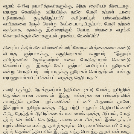
ஏழாம் அறிவு தயாரித்தவர்களுக்கு, அந்த தைரியம் கிடையாது.
மரபணு கொடுத்து உயிர்ப்பித்த நவீன போதி தர்மன் யாரை
பழிவாங்கத் துடித்திருப்பார்? தமிழ்நாட்டில் பல்லவர்களின்
வாரிசுகளை தேடிச் சென்று வேட்டையாடியிருப்பார். போதி தர்மன்
எதற்காக, தனக்கு இன்றைக்கும் தெய்வ ஸ்தானம் வழங்கி
கௌரவிக்கும் சீனர்களுடன் முரண்பட வேண்டும்?
திரைப்படத்தில் சீன வில்லனின் ஹிப்னோடிச வித்தைகளை கண்டு
வியந்த சூர்யாவுக்கு, சுருதிஹாசன் கூறுவார்: "இதுவும்
தமிழர்களின் நோக்குவர்மம் கலை. போதிதர்மரால் கொண்டு
செல்லப்பட்டது." இதைக் கேட்ட சூர்யா: "எப்பேர்ப்பட்ட துரோகம்"
என்று கொதிப்பார். யார் யாருக்கு துரோகம் செய்தார்கள், என்பது
மரபணுவால் உயிர்ப்பிக்கப்பட்டவருக்கு தெரியாதா?
களரி (குங்பூ), நோக்குவர்மம் (ஹிப்னோடிசம்) போன்ற தமிழரின்
தொன்மையான கலைகள், இந்து மன்னர்களான பல்லவர்களின்
காலத்தில் தானே புறக்கணிக்கப் பட்டன? அதனால் தானே,
இன்றுள்ள தமிழர்களுக்கு அது பற்றி எதுவும் தெரியவில்லை?
அதே நேரத்தில் ஆயிரக்கணக்கான மைல்களுக்கு அப்பால், போதி
தர்மர் சொல்லிக் கொடுத்த கலைகளை சீனர்கள் இன்றைக்கும்
மறக்கவில்லை என்பது தமிழர்களுக்கு பெருமையில்லையா? போதி
தர்மர் தென்னிந்தியாவில் இருந்து வந்த பௌத்த துறவி என்பதை,